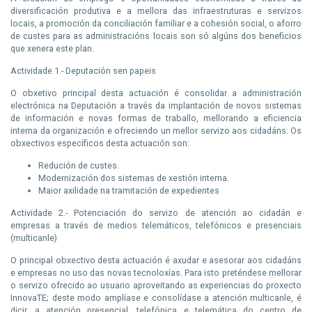
diversificación produtiva e a mellora das infraestruturas e servizos
locais, a promoción da conciliación familiar e a cohesión social, o aforro
de custes para as administracións locais son só algúns dos beneficios
que xenera este plan.
Actividade 1.- Deputación sen papeis
O obxetivo principal desta actuación é consolidar a administración
electrónica na Deputación a través da implantación de novos sistemas
de información e novas formas de traballo, mellorando a eficiencia
interna da organización e ofreciendo un mellor servizo aos cidadáns. Os
obxectivos específicos desta actuación son:
Redución de custes.
Modernización dos sistemas de xestión interna.
Maior axilidade na tramitación de expedientes
Actividade 2.- Potenciación do servizo de atención ao cidadán e
empresas a través de medios telemáticos, telefónicos e presenciais
(multicanle)
O principal obxectivo desta actuación é axudar e asesorar aos cidadáns
e empresas no uso das novas tecnoloxías. Para isto preténdese mellorar
o servizo ofrecido ao usuario aproveitando as experiencias do proxecto
InnovaTE; deste modo amplíase e consolídase a atención multicanle, é
dicir, a atención presencial, telefónica e telemática do centro de