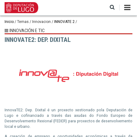
Ir
o
contido
principal
Miga
Inicio
Temas
Innovacion
INNOVATE 2
de
INNOVACIÓN E TIC
INNOVATE2: DEP. DIXITAL
pan
InnovaTE2: Dep. Dixital é un proxecto xestionado pola Deputación de
Lugo e cofinanciado a través das axudas do Fondo Europeo de
Desenvolvemento Rexional (FEDER) para proxectos de desenvolvemento
local e urbano.
A creación de emprego e oportunidades económicas a través da