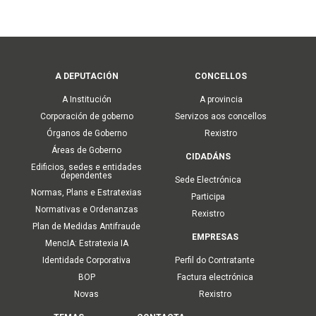
Main
A DEPUTACIÓN
CONCELLOS
navigation
A Institución
A provincia
Corporación de goberno
Servizos aos concellos
Órganos de Goberno
Rexistro
Áreas de Goberno
CIDADÁNS
Edificios, sedes e entidades
dependentes
Sede Electrónica
Normas, Plans e Estratexias
Participa
Normativas e Ordenanzas
Rexistro
Plan de Medidas Antifraude
EMPRESAS
MencIA: Estratexia IA
Identidade Corporativa
Perfil do Contratante
BOP
Factura electrónica
Novas
Rexistro