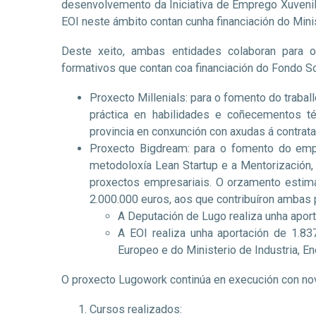
desenvolvemento da Iniciativa de Emprego Xuvenil
EOI neste ámbito contan cunha financiación do Minis
Deste xeito, ambas entidades colaboran para 
formativos que contan coa financiación do Fondo So
Proxecto Millenials: para o fomento do trabal
práctica en habilidades e coñecementos t
provincia en conxunción con axudas á contrat
Proxecto Bigdream: para o fomento do em
metodoloxía Lean Startup e a Mentorización
proxectos empresariais. O orzamento estima
2.000.000 euros, aos que contribuíron ambas 
A Deputación de Lugo realiza unha aport
A EOI realiza unha aportación de 1.83
Europeo e do Ministerio de Industria, En
O proxecto Lugowork continúa en execución con no
Cursos realizados: