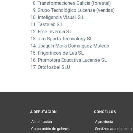
Transformaciones Galicia (forestal)
Grupo Tecnológico Lucense (vendas)
Inteligencia Visual, S.L.
Tastelab S.L
Eme Inversia S.L.
Jim Sports Technology SL
Joaquín María Dominguez Moledo
Frigoríficos de Lea SL
Promotora Educativa Lucense SL
Ortofosbel SLU
Main
A DEPUTACIÓN
CONCELLOS
navigation
A Institución
A provincia
Corporación de goberno
Servizos aos concello