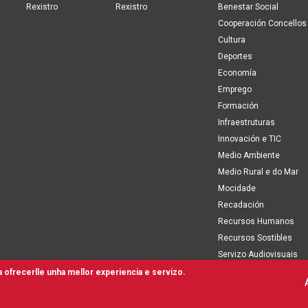
Rexistro
Rexistro
Benestar Social
Cooperación Concellos
Cultura
Deportes
Economía
Emprego
Formación
Infraestruturas
Innovación e TIC
Medio Ambiente
Medio Rural e do Mar
Mocidade
Recadación
Recursos Humanos
Recursos Sostibles
Servizo Audiovisuais
Turismo
 ofrecerlle unha mellor experiencia e servizo.
rmos de Uso
Mapa Web
Canle interna de comunicación, denuncia e antifraude