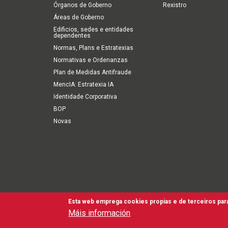
Órganos de Goberno
Rexistro
Áreas de Goberno
Edificios, sedes e entidades
dependentes
Normas, Plans e Estratexias
Normativas e Ordenanzas
Plan de Medidas Antifraude
MencIA: Estratexia IA
Identidade Corporativa
BOP
Novas
Esta web emprega cookies propias e de terceiros para
Second
Accesibilidade
Aviso Legal
Política de cookies
Te
Máis información