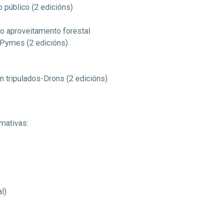
o público (2 edicións)
a o aproveitamento forestal
a Pymes (2 edicións)
 tripulados-Drons (2 edicións)
mativas:
l)