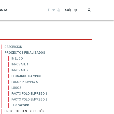
ACTA
Gal
Esp
Innovación
DESCRICIÓN
PROXECTOS FINALIZADOS
e
IN LUGO
INNOVATE 1
TIC
INNOVATE 2
LEONARDO DA VINCI
LUGO2 PROVINCIAL
LUGO2
PACTO POLO EMPREGO 1
PACTO POLO EMPREGO 2
LUGOWORK
PROXECTOS EN EXECUCIÓN