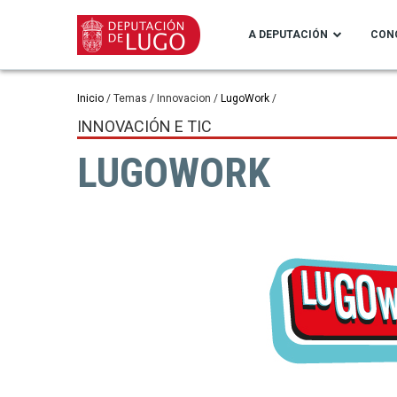
Ir
o
A DEPUTACIÓN
CON
contido
principal
Miga
Inicio
Temas
Innovacion
LugoWork
INNOVACIÓN E TIC
de
LUGOWORK
pan