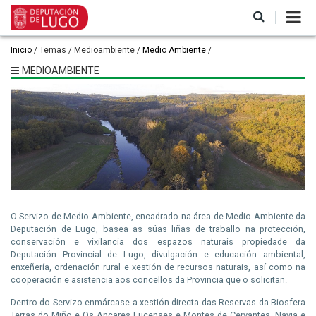
Ir
o
contido
principal
Miga
Inicio
Temas
Medioambiente
Medio Ambiente
de
MEDIOAMBIENTE
pan
O Servizo de Medio Ambiente, encadrado na área de Medio Ambiente da
Deputación de Lugo, basea as súas liñas de traballo na protección,
conservación e vixilancia dos espazos naturais propiedade da
Deputación Provincial de Lugo, divulgación e educación ambiental,
enxeñería, ordenación rural e xestión de recursos naturais, así como na
cooperación e asistencia aos concellos da Provincia que o solicitan.
Dentro do Servizo enmárcase a xestión directa das Reservas da Biosfera
Terras do Miño e Os Ancares Lucenses e Montes de Cervantes, Navia e