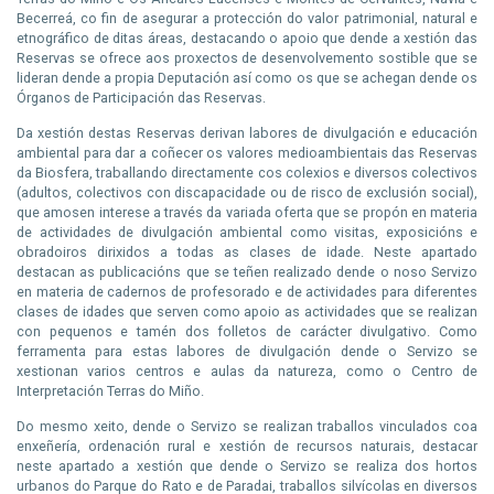
Becerreá, co fin de asegurar a protección do valor patrimonial, natural e
etnográfico de ditas áreas, destacando o apoio que dende a xestión das
Reservas se ofrece aos proxectos de desenvolvemento sostible que se
lideran dende a propia Deputación así como os que se achegan dende os
Órganos de Participación das Reservas.
Da xestión destas Reservas derivan labores de divulgación e educación
ambiental para dar a coñecer os valores medioambientais das Reservas
da Biosfera, traballando directamente cos colexios e diversos colectivos
(adultos, colectivos con discapacidade ou de risco de exclusión social),
que amosen interese a través da variada oferta que se propón en materia
de actividades de divulgación ambiental como visitas, exposicións e
obradoiros dirixidos a todas as clases de idade. Neste apartado
destacan as publicacións que se teñen realizado dende o noso Servizo
en materia de cadernos de profesorado e de actividades para diferentes
clases de idades que serven como apoio as actividades que se realizan
con pequenos e tamén dos folletos de carácter divulgativo. Como
ferramenta para estas labores de divulgación dende o Servizo se
xestionan varios centros e aulas da natureza, como o Centro de
Interpretación Terras do Miño.
Do mesmo xeito, dende o Servizo se realizan traballos vinculados coa
enxeñería, ordenación rural e xestión de recursos naturais, destacar
neste apartado a xestión que dende o Servizo se realiza dos hortos
urbanos do Parque do Rato e de Paradai, traballos silvícolas en diversos