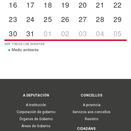
16
17
18
19
20
21
22
23
24
25
26
27
28
29
30
31
01
02
03
04
05
VER TODOS LOS EVENTOS
Medio ambiente
Main
A DEPUTACIÓN
CONCELLOS
navigation
A Institución
A provincia
Corporación de goberno
Servizos aos concellos
Órganos de Goberno
Rexistro
Áreas de Goberno
CIDADÁNS