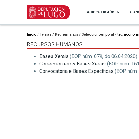
Ir
o
A DEPUTACIÓN
CON
contido
principal
Miga
Inicio
Temas
Rechumanos
Selecciontemporal
tecniconorma
RECURSOS HUMANOS
de
Bases Xerais
(BOP núm. 079, do 06.04.2020)
pan
Corrección erros Bases Xerais
(BOP núm. 161,
Convocatoria e Bases Específicas
(BOP núm. 