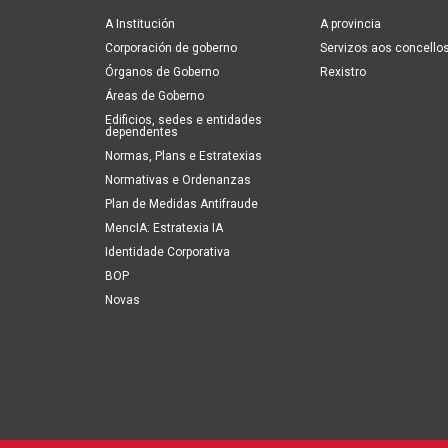
navigation
A Institución
A provincia
Corporación de goberno
Servizos aos concello
Órganos de Goberno
Rexistro
Áreas de Goberno
Edificios, sedes e entidades
dependentes
Normas, Plans e Estratexias
Normativas e Ordenanzas
Plan de Medidas Antifraude
MencIA: Estratexia IA
Identidade Corporativa
BOP
Novas