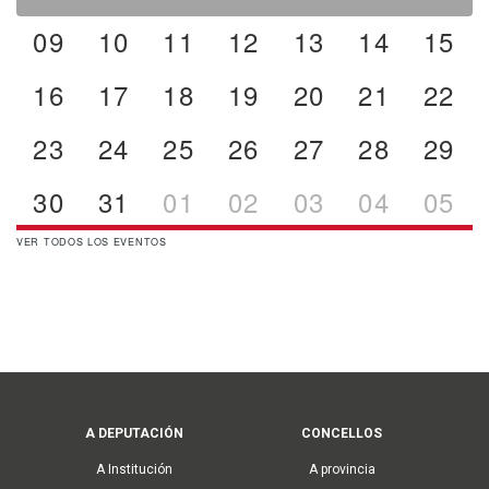
09
10
11
12
13
14
15
16
17
18
19
20
21
22
23
24
25
26
27
28
29
30
31
01
02
03
04
05
VER TODOS LOS EVENTOS
Main
A DEPUTACIÓN
CONCELLOS
navigation
A Institución
A provincia