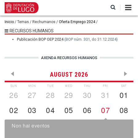
Ir
o
contido
principal
Miga
Inicio
Temas
Rechumanos
Oferta Emprego 2024
de
RECURSOS HUMANOS
pan
Publicación BOP OEP 2024
(BOP núm. 301, do 31.12.2024)
AXENDA RECURSOS HUMANOS
AUGUST 2026
SUN
MON
TUE
WED
THU
FRI
SAT
26
27
28
29
30
31
01
02
03
04
05
06
07
08
Non hai eventos