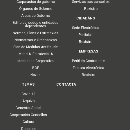
Corporación de goberno
Servizos aos concellos
Órganos de Goberno
Rexistro
Áreas de Goberno
CIDADÁNS
Edificios, sedes e entidades
dependentes
Sede Electrónica
Normas, Plans e Estratexias
Participa
Normativas e Ordenanzas
Rexistro
Plan de Medidas Antifraude
EMPRESAS
MencIA: Estratexia IA
Identidade Corporativa
Perfil do Contratante
BOP
Factura electrónica
Novas
Rexistro
TEMAS
CONTACTA
Covid-19
Arquivo
Benestar Social
Cooperación Concellos
Cultura
Deportes