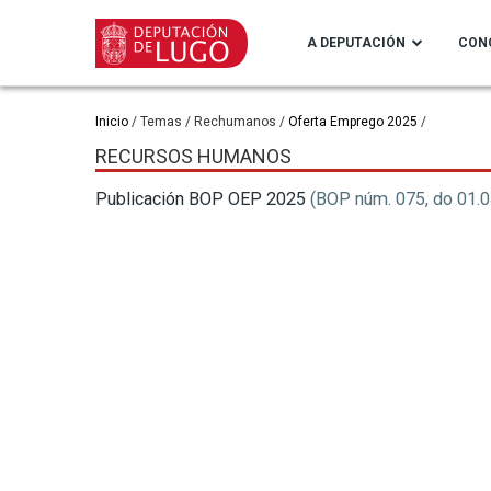
Ir
o
A DEPUTACIÓN
CON
contido
principal
Miga
Inicio
Temas
Rechumanos
Oferta Emprego 2025
RECURSOS HUMANOS
de
Publicación BOP OEP 2025
(BOP núm. 075, do 01.0
pan