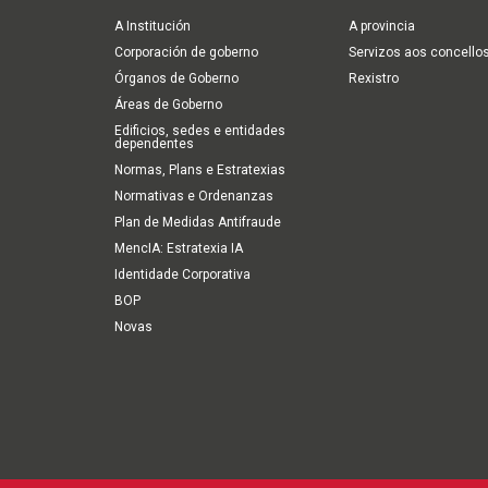
navigation
A Institución
A provincia
Corporación de goberno
Servizos aos concello
Órganos de Goberno
Rexistro
Áreas de Goberno
Edificios, sedes e entidades
dependentes
Normas, Plans e Estratexias
Normativas e Ordenanzas
Plan de Medidas Antifraude
MencIA: Estratexia IA
Identidade Corporativa
BOP
Novas