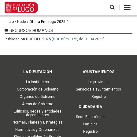
Pasar
al
contenido
principal
Ruta
Inicio
Node
Oferta Emprego 2025
de
RECURSOS HUMANOS
navegación
Publicación BOP OEP 2025
(BOP núm. 075, do 01.04.2025)
Main
LA DIPUTACIÓN
AYUNTAMIENTOS
navigation
La Institución
La provincia
Corporación de Gobierno
Servicios a ayuntamientos
Órganos de Gobierno
Registro
Áreas de Gobierno
CIUDADANÍA
Edificios, sedes y entidades
dependientes
Sede Electrónica
Normas, Planes y Estrategias
Participa
Normativas y Ordenanzas
Registro
Plan de Medidas Antifraude