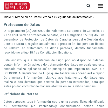
Pasar
al
contenido
principal
Ruta
Inicio
Protección de Datos Persoais e Seguridade da Información
de
Protección de Datos
navegación
O Regulamento (UE) 2016/679
do
Parlamento Europeo e
do
Consello
,
do
27 de abril,
xeral
de protección de datos, e a Lei Orgánica 3/2018, do 5 de
decembro, de Protección de Datos de Carácter persoal e Xestión dos
Dereitos Dixitais, regulan actualmente a protección das persoas físicas
no relativo ao tratamento de datos persoais, dereito fundamental
recollido no artigo 18.4 da Constitución Española.
Este espazo, que a Deputación de Lugo pon ao dispor do cidadán,
contén información achega do tratamento dos datos persoais que esta
entidade realiza, aplicando así os principios que imperan no
RGPD
e a
LOPDGDD
. A Deputación de Lugo quere facilitar un acceso áxil e rápido
ás principais informacións relativas aos tratamentos de datos que
realiza e aos dereitos que asisten ás persoas interesadas, para que
estas poidan controlar de maneira efectiva os seus datos persoais.
Definicións de interese
Datos persoais:
toda información sobre unha persoa física identificada
ou identificable («o interesado»); considerarase persoa física