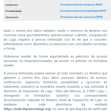
Formulario dereito limitación [PDF]
Limitación
Formulario dereito portabilidade [PDF]
Portabilidade
Formulario dereito oposición [PDF]
Oposición
Dado o volume dos datos tratados, cando o exercicio de dereitos non
concrete sobre que tratamentos quérese exercer o dereito, a Deputación
de Lugo requirirá á persoa interesada coa fin de que o concrete.
Entenderanse como desistidos os exercicios non concretados en tempo
e forma.
Poderanse rexeitar de forma argumentada as peticións de acceso
excesivas ou desproporcionadas, de acordo co previsto na normativa
vixente.
A persoa interesada poderá exercer en todo momento os dereitos que
garanten o control dos seus datos persoais: dereitos de acceso,
rectificación, supresión, limitación,
portabilidad
e oposición do
tratamento, previstos na normativa vixente, enviando a súa solicitude á
dirección da Deputación de Lugo —Rúa San Marcos, 8, 27001 Lugo—,
entregando os formularios cubertos coa correspondente
documentación requirida no Rexistro Xeral da Deputación de Lugo ou
mediante a sede electrónica da entidade
(
https
://sede.
deputacionlugo
.
org
), no caso de que dispoña de certificado