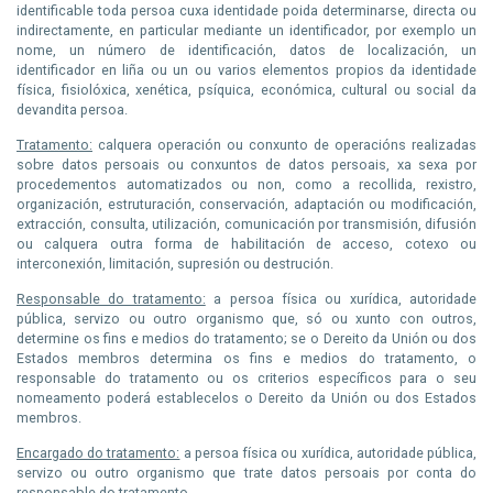
identificable toda persoa cuxa identidade poida determinarse, directa ou
indirectamente, en particular mediante un identificador, por exemplo un
nome, un número de identificación, datos de localización, un
identificador en liña ou un ou varios elementos propios da identidade
física, fisiolóxica, xenética, psíquica, económica, cultural ou social da
devandita persoa.
Tratamento:
calquera operación ou conxunto de operacións realizadas
sobre datos persoais ou conxuntos de datos persoais, xa sexa por
procedementos automatizados ou non, como a recollida, rexistro,
organización, estruturación, conservación, adaptación ou modificación,
extracción, consulta, utilización, comunicación por transmisión, difusión
ou calquera outra forma de habilitación de acceso, cotexo ou
interconexión, limitación, supresión ou destrución.
Responsable do tratamento:
a persoa física ou xurídica, autoridade
pública, servizo ou outro organismo que, só ou xunto con outros,
determine os fins e medios do tratamento; se o Dereito da Unión ou dos
Estados membros determina os fins e medios do tratamento, o
responsable do tratamento ou os criterios específicos para o seu
nomeamento poderá establecelos o Dereito da Unión ou dos Estados
membros.
Encargado do tratamento:
a persoa física ou xurídica, autoridade pública,
servizo ou outro organismo que trate datos persoais por conta do
responsable do tratamento.