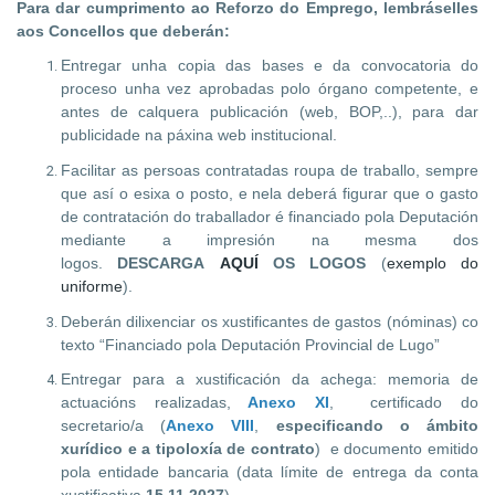
Para dar cumprimento ao Reforzo do Emprego, lembráselles
aos Concellos que deberán:
Entregar unha copia das bases e da convocatoria do
proceso unha vez aprobadas polo órgano competente, e
antes de calquera publicación (web, BOP,..), para dar
publicidade na páxina web institucional.
Facilitar as persoas contratadas roupa de traballo, sempre
que así o esixa o posto, e nela deberá figurar que o gasto
de contratación do traballador é financiado pola Deputación
mediante a impresión na mesma dos
logos.
DESCARGA
AQUÍ
OS LOGOS
(
exemplo do
uniforme
).
Deberán dilixenciar os xustificantes de gastos (nóminas) co
texto “Financiado pola Deputación Provincial de Lugo”
Entregar para a xustificación da achega: memoria de
actuacións realizadas,
Anexo XI
, certificado do
secretario/a (
Anexo VIII
,
especificando o ámbito
xurídico e a tipoloxía de contrato
) e documento emitido
pola entidade bancaria (data límite de entrega da conta