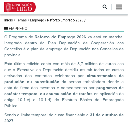
Ir
o
contido
principal
Miga
Inicio
Temas
Emprego
Reforzo Emprego 2026
de
EMPREGO
pan
O Programa de
Reforzo do Emprego 2026
xa está en marcha.
Integrado dentro do Plan Deputación de Cooperación cos
Concellos é o plan de emprego da Deputación nos Concellos da
provincia.
Esta última edición conta con máis de 3,7 millóns de euros cos
que o Executivo da Deputación decidiu asumir todos os custos
derivados dos contratos celebrados por
circunstancias da
produción ou substitución
da persoa traballadora dende a
data da firma dos mesmos e nomeamentos por
programas de
carácter temporal ou acumulación de tarefas
en aplicación do
artigo 10.1.c) e 10.1.d) do Estatuto Básico do Empregado
Público.
Sendo o limite temporal do custo financiable o
31 de outubro de
2027
.