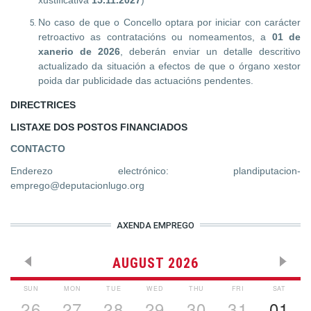
xustificativa
15.11.2027
)
No caso de que o Concello optara por iniciar con carácter
retroactivo as contratacións ou nomeamentos, a
01 de
xanerio de 2026
, deberán enviar un detalle descritivo
actualizado da situación a efectos de que o órgano xestor
poida dar publicidade das actuacións pendentes.
DIRECTRICES
LISTAXE DOS POSTOS FINANCIADOS
CONTACTO
Enderezo electrónico: plandiputacion-
emprego@deputacionlugo.org
AXENDA EMPREGO
AUGUST 2026
SUN
MON
TUE
WED
THU
FRI
SAT
26
27
28
29
30
31
01