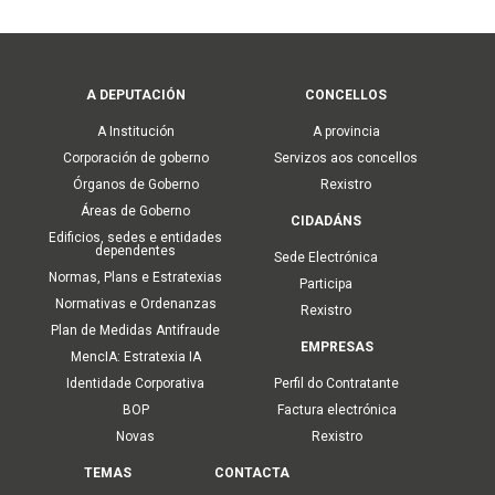
Main
A DEPUTACIÓN
CONCELLOS
navigation
A Institución
A provincia
Corporación de goberno
Servizos aos concellos
Órganos de Goberno
Rexistro
Áreas de Goberno
CIDADÁNS
Edificios, sedes e entidades
dependentes
Sede Electrónica
Normas, Plans e Estratexias
Participa
Normativas e Ordenanzas
Rexistro
Plan de Medidas Antifraude
EMPRESAS
MencIA: Estratexia IA
Identidade Corporativa
Perfil do Contratante
BOP
Factura electrónica
Novas
Rexistro
TEMAS
CONTACTA