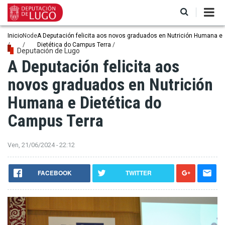
Ir
o
contido
principal
Miga
Inicio
Node
A Deputación felicita aos novos graduados en Nutrición Humana e
Dietética do Campus Terra
de
Deputación de Lugo
A Deputación felicita aos
pan
novos graduados en Nutrición
Humana e Dietética do
Campus Terra
Ven, 21/06/2024 - 22:12
FACEBOOK
TWITTER