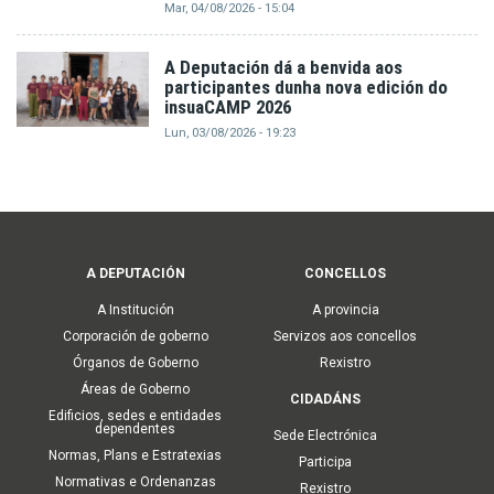
Mar, 04/08/2026 - 15:04
A Deputación dá a benvida aos
participantes dunha nova edición do
insuaCAMP 2026
Lun, 03/08/2026 - 19:23
Main
A DEPUTACIÓN
CONCELLOS
navigation
A Institución
A provincia
Corporación de goberno
Servizos aos concellos
Órganos de Goberno
Rexistro
Áreas de Goberno
CIDADÁNS
Edificios, sedes e entidades
dependentes
Sede Electrónica
Normas, Plans e Estratexias
Participa
Normativas e Ordenanzas
Rexistro