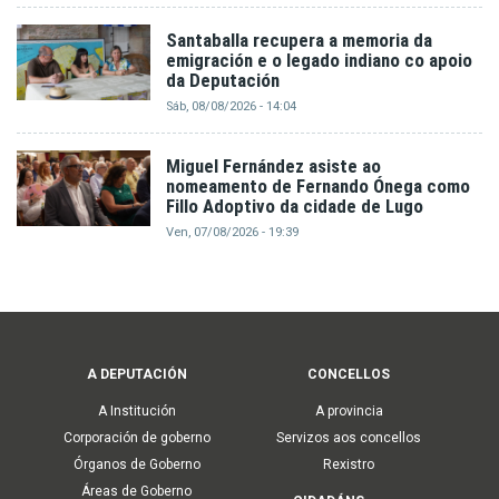
Santaballa recupera a memoria da
emigración e o legado indiano co apoio
da Deputación
Sáb, 08/08/2026 - 14:04
Miguel Fernández asiste ao
nomeamento de Fernando Ónega como
Fillo Adoptivo da cidade de Lugo
Ven, 07/08/2026 - 19:39
Main
A DEPUTACIÓN
CONCELLOS
navigation
A Institución
A provincia
Corporación de goberno
Servizos aos concellos
Órganos de Goberno
Rexistro
Áreas de Goberno