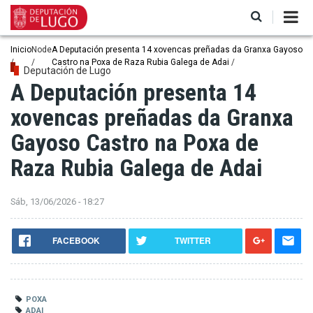
Ir
o
contido
principal
Miga
Inicio
Node
A Deputación presenta 14 xovencas preñadas da Granxa Gayoso
Castro na Poxa de Raza Rubia Galega de Adai
de
Deputación de Lugo
A Deputación presenta 14
pan
xovencas preñadas da Granxa
Gayoso Castro na Poxa de
Raza Rubia Galega de Adai
Sáb, 13/06/2026 - 18:27
FACEBOOK
TWITTER
POXA
ADAI