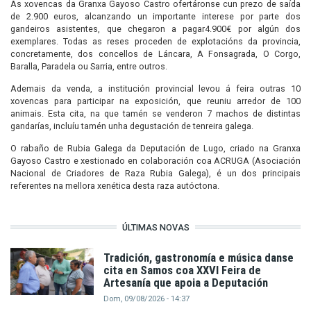
As xovencas da Granxa Gayoso Castro ofertáronse cun prezo de saída
de 2.900 euros, alcanzando un importante interese por parte dos
gandeiros asistentes, que chegaron a pagar4.900€ por algún dos
exemplares. Todas as reses proceden de explotacións da provincia,
concretamente, dos concellos de Láncara, A Fonsagrada, O Corgo,
Baralla, Paradela ou Sarria, entre outros.
Ademais da venda, a institución provincial levou á feira outras 10
xovencas para participar na exposición, que reuniu arredor de 100
animais. Esta cita, na que tamén se venderon 7 machos de distintas
gandarías, incluíu tamén unha degustación de tenreira galega.
O rabaño de Rubia Galega da Deputación de Lugo, criado na Granxa
Gayoso Castro e xestionado en colaboración coa ACRUGA (Asociación
Nacional de Criadores de Raza Rubia Galega), é un dos principais
referentes na mellora xenética desta raza autóctona.
ÚLTIMAS NOVAS
Tradición, gastronomía e música danse
cita en Samos coa XXVI Feira de
Artesanía que apoia a Deputación
Dom, 09/08/2026 - 14:37