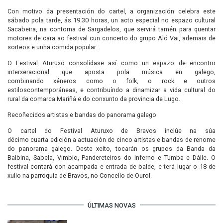
Con motivo da presentación do cartel, a organización celebra este
sábado pola tarde, ás 19:30 horas, un acto especial no espazo cultural
Sacabeira, na contorna de Sargadelos, que servirá tamén para quentar
motores de cara ao festival cun concerto do grupo Aló Vai, ademais de
sorteos e unha comida popular.
O Festival Aturuxo consolídase así como un espazo de encontro
interxeracional que aposta pola música en galego,
combinando xéneros como o folk, o rock e outros
estiloscontemporáneas, e contribuíndo a dinamizar a vida cultural do
rural da comarca Mariñá e do conxunto da provincia de Lugo.
Recoñecidos artistas e bandas do panorama galego
O cartel do Festival Aturuxo de Bravos inclúe na súa
décimo cuarta edición a actuación de cinco artistas e bandas de renome
do panorama galego. Deste xeito, tocarán os grupos da Banda da
Balbina, Sabela, Vimbio, Pandereteiros do Inferno e Tumba e Dálle. O
festival contará con acampada e entrada de balde, e terá lugar o 18 de
xullo na parroquia de Bravos, no Concello de Ourol.
ÚLTIMAS NOVAS