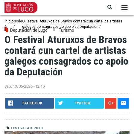
Ir
o
contido
principal
Miga
Inicio
Node
O Festival Aturuxos de Bravos contará cun cartel de artistas
galegos consagrados co apoio da Deputación
de
Deputación de Lugo
Turismo
O Festival Aturuxos de Bravos
pan
contará cun cartel de artistas
galegos consagrados co apoio
da Deputación
Sáb, 13/06/2026 - 12:10
FACEBOOK
TWITTER
FESTIVAL ATURUXO