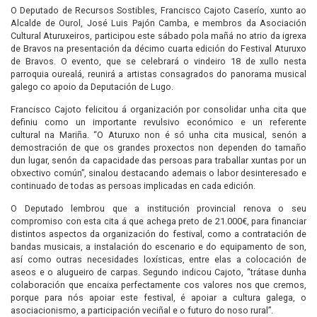
O Deputado de Recursos Sostibles, Francisco Cajoto Caserío, xunto ao
Alcalde de Ourol, José Luis Pajón Camba, e membros da Asociación
Cultural Aturuxeiros, participou este sábado pola mañá no atrio da igrexa
de Bravos na presentación da décimo cuarta edición do Festival Aturuxo
de Bravos. O evento, que se celebrará o vindeiro 18 de xullo nesta
parroquia ourealá, reunirá a artistas consagrados do panorama musical
galego co apoio da Deputación de Lugo.
Francisco Cajoto felicitou á organización por consolidar unha cita que
definiu como un importante revulsivo económico e un referente
cultural na Mariña. “O Aturuxo non é só unha cita musical, senón a
demostración de que os grandes proxectos non dependen do tamaño
dun lugar, senón da capacidade das persoas para traballar xuntas por un
obxectivo común”, sinalou destacando ademais o labor desinteresado e
continuado de todas as persoas implicadas en cada edición.
O Deputado lembrou que a institución provincial renova o seu
compromiso con esta cita á que achega preto de 21.000€, para financiar
distintos aspectos da organización do festival, como a contratación de
bandas musicais, a instalación do escenario e do equipamento de son,
así como outras necesidades loxísticas, entre elas a colocación de
aseos e o alugueiro de carpas. Segundo indicou Cajoto, “trátase dunha
colaboración que encaixa perfectamente cos valores nos que cremos,
porque para nós apoiar este festival, é apoiar a cultura galega, o
asociacionismo, a participación veciñal e o futuro do noso rural”.