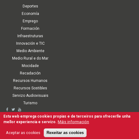
Deportes
Economía
Emprego
Formación
Infraestruturas
Innovación e TIC
Medio Ambiente
Medio Rural e do Mar
Mocidade
Recadación
Recursos Humanos
Recursos Sostibles
Servizo Audiovisuais
Turismo
Second
Accesibilidade
Aviso Legal
Política de cookies
Termos de Uso
Esta web emprega cookies propias e de terceiros para ofrecerlle unha
Mapa Web
Canle interna de comunicación, denuncia e antifraude
Máis información
mellor experiencia e servizo.
navigation
Protección de Datos Persoais e Seguridade da Información
Gal
Esp
Aceptar as cookies
Rexeitar as cookies