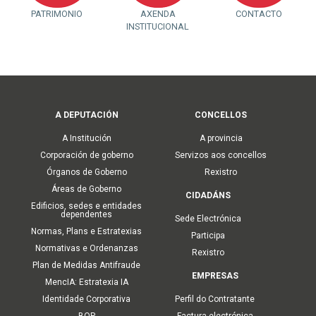
PATRIMONIO
AXENDA
CONTACTO
INSTITUCIONAL
Main
A DEPUTACIÓN
CONCELLOS
navigation
A Institución
A provincia
Corporación de goberno
Servizos aos concellos
Órganos de Goberno
Rexistro
Áreas de Goberno
CIDADÁNS
Edificios, sedes e entidades
dependentes
Sede Electrónica
Normas, Plans e Estratexias
Participa
Normativas e Ordenanzas
Rexistro
Plan de Medidas Antifraude
EMPRESAS
MencIA: Estratexia IA
Identidade Corporativa
Perfil do Contratante
BOP
Factura electrónica