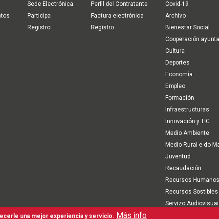
Sede Electrónica
Perfil del Contratante
Covid-19
ntos
Participa
Factura electrónica
Archivo
Registro
Registro
Bienestar Social
Cooperación ayunt
Cultura
Deportes
Economía
Empleo
Formación
Infraestructuras
Innovación y TIC
Medio Ambiente
Medio Rural e do M
Juventud
Recaudación
Recursos Humano
Recursos Sostibles
Servizo Audiovisua
Más info
Turismo
recerle una mejor experiencia y servicio.