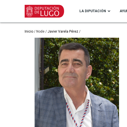
Pasar
al
LA DIPUTACIÓN
AYU
contenido
principal
Ruta
Inicio
Node
Javier Varela Pérez
de
navegación