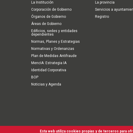
navigation
La Institución
La provincia
Corporación de Gobierno
Servicios a ayuntamie
Órganos de Gobierno
Registro
Áreas de Gobierno
Edificios, sedes y entidades
dependientes
Normas, Planes y Estrategias
Normativas y Ordenanzas
Plan de Medidas Antifraude
MencIA: Estrategia IA
Identidad Corporativa
BOP
Noticias y Agenda
Esta web utiliza cookies propias y de terceros para of