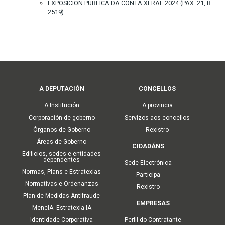
EXPOSICIÓN PÚBLICA DA CONTA XERAL 2024 (PÁX. 21, R.
2519)
Main
A DEPUTACIÓN
CONCELLOS
navigation
A Institución
A provincia
Corporación de goberno
Servizos aos concellos
Órganos de Goberno
Rexistro
Áreas de Goberno
CIDADÁNS
Edificios, sedes e entidades
dependentes
Sede Electrónica
Normas, Plans e Estratexias
Participa
Normativas e Ordenanzas
Rexistro
Plan de Medidas Antifraude
EMPRESAS
MencIA: Estratexia IA
Identidade Corporativa
Perfil do Contratante