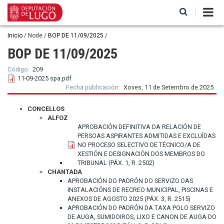
Ir
o
contido
principal
Miga
Inicio
Node
BOP DE 11/09/2025
de
BOP DE 11/09/2025
pan
Código
209
11-09-2025 spa.pdf
Fecha publicación
Xoves, 11 de Setembro de 2025
CONCELLOS
ALFOZ
APROBACIÓN DEFINITIVA DA RELACIÓN DE
PERSOAS ASPIRANTES ADMITIDAS E EXCLUÍDAS
NO PROCESO SELECTIVO DE TÉCNICO/A DE
XESTIÓN E DESIGNACIÓN DOS MEMBROS DO
TRIBUNAL (PÁX. 1, R. 2502)
CHANTADA
APROBACIÓN DO PADRÓN DO SERVIZO DAS
INSTALACIÓNS DE RECREO MUNICIPAL, PISCINAS E
ANEXOS DE AGOSTO 2025 (PÁX. 3, R. 2515)
APROBACIÓN DO PADRÓN DA TAXA POLO SERVIZO
DE AUGA, SUMIDOIROS, LIXO E CANON DE AUGA DO