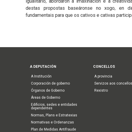
igualitario, abordaron a imaxinación e a creativ
destas propostas baseáronse no xogo, en di
fundamentais para que os cativos e cativas particip
Main
A DEPUTACIÓN
CONCELLOS
navigation
A Institución
A provincia
Corporación de goberno
Servizos aos concello
Órganos de Goberno
Rexistro
Áreas de Goberno
Edificios, sedes e entidades
dependentes
Normas, Plans e Estratexias
Normativas e Ordenanzas
Plan de Medidas Antifraude