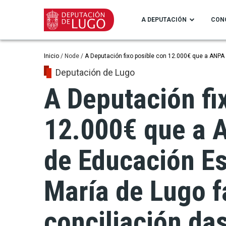
Ir
o
A DEPUTACIÓN
CON
contido
principal
Miga
Inicio
Node
A Deputación fixo posible con 12.000€ que a ANPA 
Deputación de Lugo
de
A Deputación fi
pan
12.000€ que a 
de Educación Es
María de Lugo fa
conciliación da