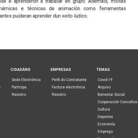
idade e aprenderon a traballar en grupo. Ademais, moitas
námicas e técnicas de animación como ferramentas
antes puideran aprender dun xeito lúdico.
CIDADÁNS
EMPRESAS
TEMAS
Sede Electrónica
Perfil do Contratante
Covid-19
s
Participa
Factura electrónica
Arquivo
Rexistro
Rexistro
Benestar Social
Cooperación Concellos
Cultura
Deportes
Economía
Emprego