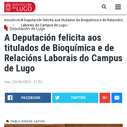
Ir
o
contido
principal
Miga
Inicio
Node
A Deputación felicita aos titulados de Bioquímica e de Relacións
Laborais do Campus de Lugo
de
Deputación de Lugo
A Deputación felicita aos
pan
titulados de Bioquímica e de
Relacións Laborais do Campus
de Lugo
Ven, 20/06/2025 - 21:32
FACEBOOK
TWITTER
PABLO RIVERA CAPÓN