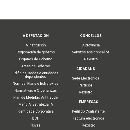
Main
A DEPUTACIÓN
CONCELLOS
navigation
A Institución
A provincia
Corporación de goberno
Servizos aos concellos
Órganos de Goberno
Rexistro
Áreas de Goberno
CIDADÁNS
Edificios, sedes e entidades
dependentes
Sede Electrónica
Normas, Plans e Estratexias
Participa
Normativas e Ordenanzas
Rexistro
Plan de Medidas Antifraude
EMPRESAS
MencIA: Estratexia IA
Identidade Corporativa
Perfil do Contratante
BOP
Factura electrónica
Novas
Rexistro