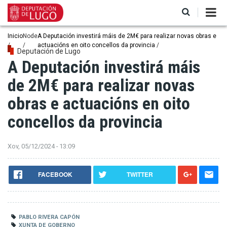
Ir
o
contido
principal
Miga
Inicio
Node
A Deputación investirá máis de 2M€ para realizar novas obras e
actuacións en oito concellos da provincia
de
Deputación de Lugo
A Deputación investirá máis
pan
de 2M€ para realizar novas
obras e actuacións en oito
concellos da provincia
Xov, 05/12/2024 - 13:09
FACEBOOK
TWITTER
PABLO RIVERA CAPÓN
XUNTA DE GOBERNO