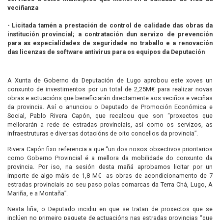
veciñanza
- Licitada tamén a prestación de control de calidade das obras da
institución provincial; a contratación dun servizo de prevención
para as especialidades de seguridade no traballo e a renovación
das licenzas de software antivirus para os equipos da Deputación
A Xunta de Goberno da Deputación de Lugo aprobou este xoves un
conxunto de investimentos por un total de 2,25M€ para realizar novas
obras e actuacións que beneficiarán directamente aos veciños e veciñas
da provincia. Así o anunciou o Deputado de Promoción Económica e
Social, Pablo Rivera Capón, que recalcou que son “proxectos que
mellorarán a rede de estradas provinciais, así como os servizos, as
infraestruturas e diversas dotacións de oito concellos da provincia”.
Rivera Capón fixo referencia a que “un dos nosos obxectivos prioritarios
como Goberno Provincial é a mellora da mobilidade do conxunto da
provincia. Por iso, na sesión desta mañá aprobamos licitar por un
importe de algo máis de 1,8 M€ as obras de acondicionamento de 7
estradas provinciais ao seu paso polas comarcas da Terra Chá, Lugo, A
Mariña, e a Montaña”.
Nesta liña, o Deputado incidiu en que se tratan de proxectos que se
inclúen no primeiro paquete de actuacións nas estradas provincias “que