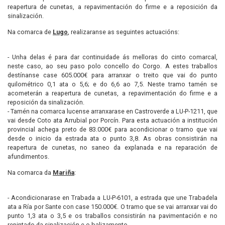
reapertura de cunetas, a repavimentación do firme e a reposición da
sinalización.
Na comarca de
Lugo
, realizaranse as seguintes actuacións:
- Unha delas é para dar continuidade ás melloras do cinto comarcal,
neste caso, ao seu paso polo concello do Corgo. A estes traballos
destínanse case 605.000€ para arranxar o treito que vai do punto
quilométrico 0,1 ata o 5,6; e do 6,6 ao 7,5. Neste tramo tamén se
acometerán a reapertura de cunetas, a repavimentación do firme e a
reposición da sinalización.
- Tamén na comarca lucense arranxarase en Castroverde a LU-P-1211, que
vai desde Coto ata Arrubial por Porcín. Para esta actuación a institución
provincial achega preto de 83.000€ para acondicionar o tramo que vai
desde o inicio da estrada ata o punto 3,8. As obras consistirán na
reapertura de cunetas, no saneo da explanada e na reparación de
afundimentos.
Na comarca da
Mariña
:
- Acondicionarase en Trabada a LU-P-6101, a estrada que une Trabadela
ata a Ría por Sante con case 150.000€. O tramo que se vai arranxar vai do
punto 1,3 ata o 3,5 e os traballos consistirán na pavimentación e no
repintado da sinalización e o balizamento.