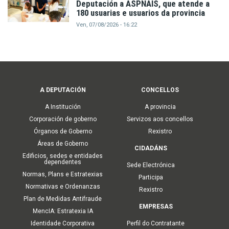
Deputación a ASPNAIS, que atende a
180 usuarias e usuarios da provincia
Ven, 07/08/2026 - 16:22
Main
A DEPUTACIÓN
CONCELLOS
navigation
A Institución
A provincia
Corporación de goberno
Servizos aos concellos
Órganos de Goberno
Rexistro
Áreas de Goberno
CIDADÁNS
Edificios, sedes e entidades
dependentes
Sede Electrónica
Normas, Plans e Estratexias
Participa
Normativas e Ordenanzas
Rexistro
Plan de Medidas Antifraude
EMPRESAS
MencIA: Estratexia IA
Identidade Corporativa
Perfil do Contratante