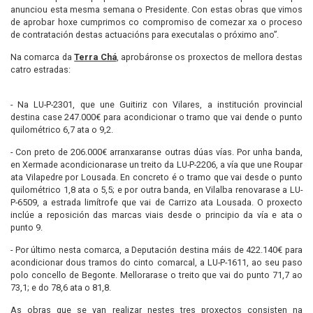
anunciou esta mesma semana o Presidente. Con estas obras que vimos
de aprobar hoxe cumprimos co compromiso de comezar xa o proceso
de contratación destas actuacións para executalas o próximo ano”.
Na comarca da
Terra Chá
, aprobáronse os proxectos de mellora destas
catro estradas:
- Na LU-P-2301, que une Guitiriz con Vilares, a institución provincial
destina case 247.000€ para acondicionar o tramo que vai dende o punto
quilométrico 6,7 ata o 9,2.
- Con preto de 206.000€ arranxaranse outras dúas vías. Por unha banda,
en Xermade acondicionarase un treito da LU-P-2206, a vía que une Roupar
ata Vilapedre por Lousada. En concreto é o tramo que vai desde o punto
quilométrico 1,8 ata o 5,5; e por outra banda, en Vilalba renovarase a LU-
P-6509, a estrada limítrofe que vai de Carrizo ata Lousada. O proxecto
inclúe a reposición das marcas viais desde o principio da vía e ata o
punto 9.
- Por último nesta comarca, a Deputación destina máis de 422.140€ para
acondicionar dous tramos do cinto comarcal, a LU-P-1611, ao seu paso
polo concello de Begonte. Mellorarase o treito que vai do punto 71,7 ao
73,1; e do 78,6 ata o 81,8.
As obras que se van realizar nestes tres proxectos consisten na