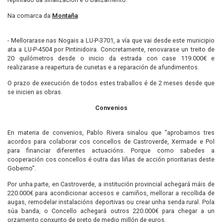
Na comarca da
Montaña
:
- Mellorarase nas Nogais a LU-P-3701, a vía que vai desde este municipio
ata a LU-P-4504 por Pintinidoira. Concretamente, renovarase un treito de
20 quilómetros desde o inicio da estrada con case 119.000€ e
realizarase a reapertura de cunetas e a reparación de afundimentos.
O prazo de execución de todos estes traballos é de 2 meses desde que
se inicien as obras.
Convenios
En materia de convenios, Pablo Rivera sinalou que “aprobamos tres
acordos para colaborar cos concellos de Castroverde, Xermade e Pol
para financiar diferentes actuacións. Porque como sabedes a
cooperación cos concellos é outra das liñas de acción prioritarias deste
Goberno”.
Por unha parte, en Castroverde, a institución provincial achegará máis de
220.000€ para acondicionar accesos e camiños, mellorar a recollida de
augas, remodelar instalacións deportivas ou crear unha senda rural. Pola
súa banda, o Concello achegará outros 220.000€ para chegar a un
orzamento conxunto de preto de medio millón de euros.