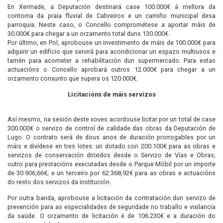
En Xermade, a Deputación destinará case 100.000€ á mellora da
contorna da praia fluvial de Cabreiros e un camiño municipal desa
parroquia. Neste caso, o Concello comprométese a aportar máis de
30.000€ para chegar a un orzamento total duns 130.000€.
Por último, en Pol, aprobouse un investimento de máis de 100.000€ para
adquirir un edificio que servirá para acondicionar un espazo multiusos e
tamén para acometer a rehabilitación dun supermercado. Para estas
actuacións o Concello aprobará outros 12.000€ para chegar a un
orzamento conxunto que supera os 120.000€.
Licitacións de máis servizos
Así mesmo, na sesión deste xoves acordouse licitar por un total de case
300.000€ o servizo de control de calidade das obras da Deputación de
Lugo. O contrato será de dous anos de duración prorrogables por un
máis e divídese en tres lotes: un dotado con 200.100€ para as obras e
servizos de conservación dirixidos desde o Servizo de Vías e Obras;
outro para prestacións executadas desde o Parque Móbil por un importe
de 30.906,66€; e un terceiro por 62.368,92€ para as obras e actuacións
do resto dos servizos da institución.
Por outra banda, aprobouse a licitación da contratación dun servizo de
prevención para as especialidades de seguridade no traballo e vixilancia
da saúde. O orzamento de licitación é de 106.230€ e a duración do