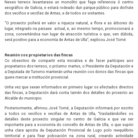
Neses terreos levantarase un monolito que faga referencia ó centro
xeográfico de Galicia, e estará rodeado dun parque público para disfrute
dos veciños e veciñas de Antas, e de todos os visitantes.
“O proxecto poñerá en valor a riqueza natural, a flora e as árbores do
lugar, integrado na paisaxe actual, e, ao mesmo tempo, promocionará a
zona, converténdoa nun lugar de atracción turística o que, sen dúbida,
será positivo para a economía de Antas de Ulla”, explicou José Tomé.
Reunión cos propietarios das fincas
Co obxectivo de compartir esta iniciativa e de facer partícipes aos
propietarios dos terreos, o próximo martes, o Presidente da Deputación e
a Deputada de Turismo manterán unha reunión cos donos das fincas que
quere mercar a institución provincial.
Unha vez que sexan informados en primeiro lugar os afectados directos
das fincas, a Deputación dará conta tamén dos detalles do proxecto ao
Alcalde do municipio.
Posteriormente, afirmou José Tomé, a Deputación informará por escrito
a todos os veciños e veciñas de Antas de Ulla, “trasladándolles os
detalles deste proxecto singular no centro de Galicia e que vai ser
importante para a economía do concello de Antas de Ulla, o que supón
unha clara aposta da Deputación Provincial de Lugo polo reequilibrio
territorial e para fixar poboación na zona rural, creando actividade