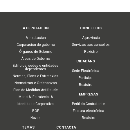
Main
A DEPUTACIÓN
CONCELLOS
navigation
A Institución
A provincia
Corporación de goberno
Servizos aos concellos
Órganos de Goberno
Rexistro
Áreas de Goberno
CIDADÁNS
Edificios, sedes e entidades
dependentes
Sede Electrónica
Normas, Plans e Estratexias
Participa
Normativas e Ordenanzas
Rexistro
Plan de Medidas Antifraude
EMPRESAS
MencIA: Estratexia IA
Identidade Corporativa
Perfil do Contratante
BOP
Factura electrónica
Novas
Rexistro
TEMAS
CONTACTA