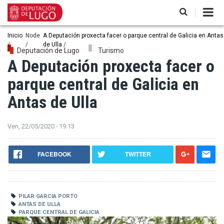
Ir
o
contido
principal
Miga
Inicio
Node
A Deputación proxecta facer o parque central de Galicia en Antas
de Ulla
de
Deputación de Lugo
Turismo
A Deputación proxecta facer o
pan
parque central de Galicia en
Antas de Ulla
Ven, 22/05/2020 - 19:13
FACEBOOK
TWITTER
PILAR GARCIA PORTO
ANTAS DE ULLA
PARQUE CENTRAL DE GALICIA