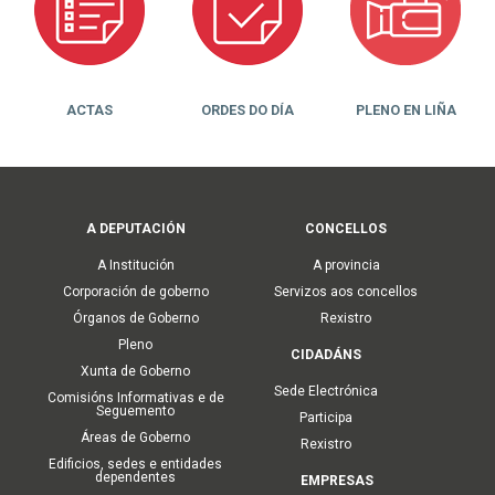
ACTAS
ORDES DO DÍA
PLENO EN LIÑA
Main
A DEPUTACIÓN
CONCELLOS
navigation
A Institución
A provincia
Corporación de goberno
Servizos aos concellos
Órganos de Goberno
Rexistro
Pleno
CIDADÁNS
Xunta de Goberno
Sede Electrónica
Comisións Informativas e de
Seguemento
Participa
Áreas de Goberno
Rexistro
Edificios, sedes e entidades
dependentes
EMPRESAS