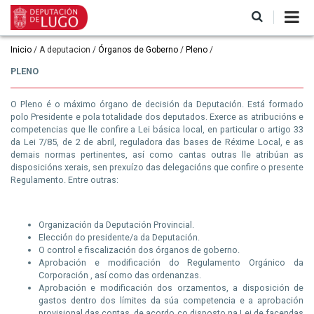
Ir
o
contido
principal
Miga
Inicio
A deputacion
Órganos de Goberno
Pleno
de
PLENO
pan
O Pleno é o máximo órgano de decisión da Deputación. Está formado
polo Presidente e pola totalidade dos deputados. Exerce as atribucións e
competencias que lle confire a Lei básica local, en particular o artigo 33
da Lei 7/85, de 2 de abril, reguladora das bases de Réxime Local, e as
demais normas pertinentes, así como cantas outras lle atribúan as
disposicións xerais, sen prexuízo das delegacións que confire o presente
Regulamento. Entre outras:
Organización da Deputación Provincial.
Elección do presidente/a da Deputación.
O control e fiscalización dos órganos de goberno.
Aprobación e modificación do Regulamento Orgánico da
Corporación , así como das ordenanzas.
Aprobación e modificación dos orzamentos, a disposición de
gastos dentro dos límites da súa competencia e a aprobación
provisional das contas, de acordo co disposto na Lei de facendas