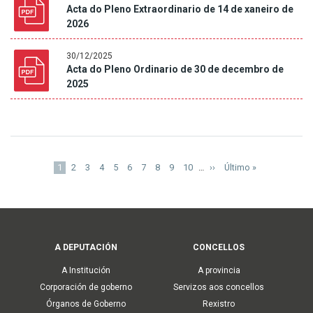
Acta do Pleno Extraordinario de 14 de xaneiro de
2026
30/12/2025
Acta do Pleno Ordinario de 30 de decembro de
2025
Paxinación
Páxina
1
Páxina
2
Páxina
3
Páxina
4
Páxina
5
Páxina
6
Páxina
7
Páxina
8
Páxina
9
Páxina
10
…
Páxina
››
Last
Último »
actual
Seguinte
page
Main
A DEPUTACIÓN
CONCELLOS
navigation
A Institución
A provincia
Corporación de goberno
Servizos aos concellos
Órganos de Goberno
Rexistro