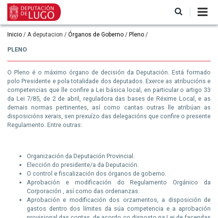
Ir
o
contido
principal
Miga
Inicio
A deputacion
Órganos de Goberno
Pleno
de
PLENO
pan
O Pleno é o máximo órgano de decisión da Deputación. Está formado
polo Presidente e pola totalidade dos deputados. Exerce as atribucións e
competencias que lle confire a Lei básica local, en particular o artigo 33
da Lei 7/85, de 2 de abril, reguladora das bases de Réxime Local, e as
demais normas pertinentes, así como cantas outras lle atribúan as
disposicións xerais, sen prexuízo das delegacións que confire o presente
Regulamento. Entre outras:
Organización da Deputación Provincial.
Elección do presidente/a da Deputación.
O control e fiscalización dos órganos de goberno.
Aprobación e modificación do Regulamento Orgánico da
Corporación , así como das ordenanzas.
Aprobación e modificación dos orzamentos, a disposición de
gastos dentro dos límites da súa competencia e a aprobación
provisional das contas, de acordo co disposto na Lei de facendas