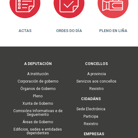
ACTAS
ORDES DO DÍA
PLENO EN LIÑA
Main
A DEPUTACIÓN
CONCELLOS
navigation
A Institución
A provincia
Corporación de goberno
Servizos aos concellos
Órganos de Goberno
Rexistro
Pleno
CIDADÁNS
Xunta de Goberno
Sede Electrónica
Comisións Informativas e de
Seguemento
Participa
Áreas de Goberno
Rexistro
Edificios, sedes e entidades
dependentes
EMPRESAS