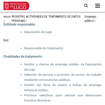
Ir
o
contido
principal
Miga
Inicio
REXISTRO ACTIVIDADES DE TRATAMENTO DE DATOS
Emprego
PERSOAIS
público
de
Entidade responsable:
pan
Deputación de Lugo
Rol:
Responsable do tratamento
Finalidades do tratamento:
Xestión a ofertas de emprego público da Deputación
de Lugo
Selección de persoal e provisión de postos de traballo
mediante convocatorias públicas.
Xestión das listas de espera e bolsas de emprego
temporal público.
Procesos selectivos para persoal que desenvolve
funcións directivas.