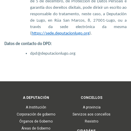
de 5 de decembro, de Protección de Datos Persoais e
garantía dos dereitos dixitais, pode dirixir un escrito ao
responsable do tratamento, neste caso, a Deputación
de Lugo, en Rúa San Marcos, 8, 27001-Lugo, ou a
través da sede electrónica da mesma
(
https://sede.deputacionlugo.org
).
Datos de contacto do DPD:
dpd@deputacionlugo.org
Main
A DEPUTACIÓN
CONCELLOS
navigation
A Institución
A provincia
Corporación de goberno
Servizos aos concellos
Órganos de Goberno
Rexistro
Áreas de Goberno
CIDADÁNS