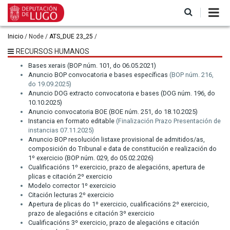
Pasar
al
contenido
principal
Ruta
Inicio
Node
ATS_DUE 23_25
de
RECURSOS HUMANOS
navegación
Bases xerais (BOP núm. 101, do 06.05.2021)
Anuncio BOP convocatoria e bases específicas
(BOP núm. 216,
do 19.09.2025)
Anuncio DOG extracto convocatoria e bases (DOG núm. 196, do
10.10.2025)
Anuncio convocatoria BOE (BOE núm. 251, do 18.10.2025)
Instancia en formato editable
(Finalización Prazo Presentación de
instancias 07.11.2025)
Anuncio BOP resolución listaxe provisional de admitidos/as,
composición do Tribunal e data de constitución e realización do
1º exercicio (BOP núm. 029, do 05.02.2026)
Cualificacións 1º exercicio, prazo de alegacións, apertura de
plicas e citación 2º exercicio
Modelo corrector 1º exercicio
Citación lecturas 2º exercicio
Apertura de plicas do 1º exercicio, cualificacións 2º exercicio,
prazo de alegacións e citación 3º exercicio
Cualificacións 3º exercicio, prazo de alegacións e citación