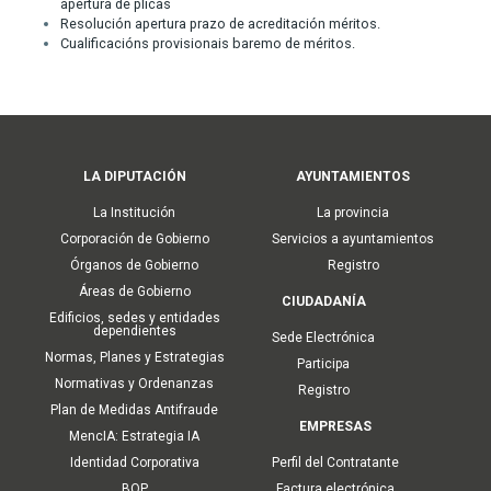
apertura de plicas
Resolución apertura prazo de acreditación méritos.
Cualificacións provisionais baremo de méritos.
Main
LA DIPUTACIÓN
AYUNTAMIENTOS
navigation
La Institución
La provincia
Corporación de Gobierno
Servicios a ayuntamientos
Órganos de Gobierno
Registro
Áreas de Gobierno
CIUDADANÍA
Edificios, sedes y entidades
dependientes
Sede Electrónica
Normas, Planes y Estrategias
Participa
Normativas y Ordenanzas
Registro
Plan de Medidas Antifraude
EMPRESAS
MencIA: Estrategia IA
Identidad Corporativa
Perfil del Contratante
BOP
Factura electrónica