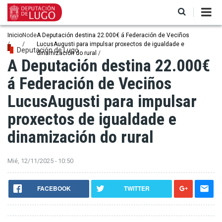
Pasar
al
contenido
principal
Ruta
Inicio
Node
A Deputación destina 22.000€ á Federación de Veciños
LucusAugusti para impulsar proxectos de igualdade e
de
Deputación de Lugo
dinamización do rural
A Deputación destina 22.000€
navegación
á Federación de Veciños
LucusAugusti para impulsar
proxectos de igualdade e
dinamización do rural
Mié, 12/11/2025 - 10:50
FACEBOOK
TWITTER