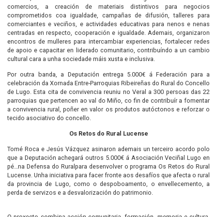
comercios, a creación de materiais distintivos para negocios
comprometidos coa igualdade, campañas de difusión, talleres para
comerciantes e veciños, e actividades educativas para nenos e nenas
centradas en respecto, cooperación e igualdade. Ademais, organizaron
encontros de mulleres para intercambiar experiencias, fortalecer redes
de apoio e capacitar en liderado comunitario, contribuíndo a un cambio
cultural cara a unha sociedade máis xusta e inclusiva.
Por outra banda, a Deputación entrega 5.000€ á Federación para a
celebración da Xornada Entre-Parroquias Ribeireñas do Rural do Concello
de Lugo. Esta cita de convivencia reuniu no Veral a 300 persoas das 22
parroquias que pertencen ao val do Miño, co fin de contribuír a fomentar
a convivencia rural, poñer en valor os produtos autóctonos e reforzar o
tecido asociativo do concello.
Os Retos do Rural Lucense
Tomé Roca e Jesús Vázquez asinaron ademais un terceiro acordo polo
que a Deputación achegará outros 5.000€ á Asociación Veciñal Lugo en
pé…na Defensa do Ruralpara desenvolver o programa Os Retos do Rural
Lucense. Unha iniciativa para facer fronte aos desafíos que afecta o rural
da provincia de Lugo, como o despoboamento, o envellecemento, a
perda de servizos e a desvalorización do patrimonio.
O proxecto combina acción comunitaria, formación, memoria e cultura,