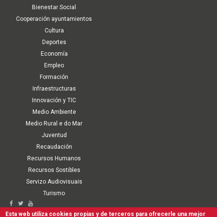
Bienestar Social
Cooperación ayuntamientos
Cultura
Deportes
Economía
Empleo
Formación
Infraestructuras
Innovación y TIC
Medio Ambiente
Medio Rural e do Mar
Juventud
Recaudación
Recursos Humanos
Recursos Sostibles
Servizo Audiovisuais
Turismo
Second
Accesibilidad
Aviso Legal
Política de cookies
Términos de Uso
Esta web utiliza cookies propias y de terceros para ofrecerle una mejor