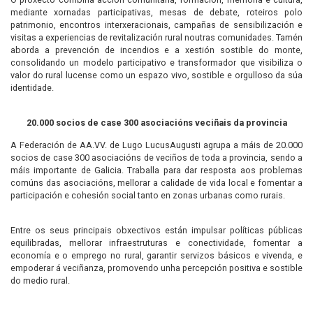
mediante xornadas participativas, mesas de debate, roteiros polo
patrimonio, encontros interxeracionais, campañas de sensibilización e
visitas a experiencias de revitalización rural noutras comunidades. Tamén
aborda a prevención de incendios e a xestión sostible do monte,
consolidando un modelo participativo e transformador que visibiliza o
valor do rural lucense como un espazo vivo, sostible e orgulloso da súa
identidade.
20.000 socios de case 300 asociacións veciñais da provincia
A Federación de AA.VV. de Lugo LucusAugusti agrupa a máis de 20.000
socios de case 300 asociacións de veciños de toda a provincia, sendo a
máis importante de Galicia. Traballa para dar resposta aos problemas
comúns das asociacións, mellorar a calidade de vida local e fomentar a
participación e cohesión social tanto en zonas urbanas como rurais.
Entre os seus principais obxectivos están impulsar políticas públicas
equilibradas, mellorar infraestruturas e conectividade, fomentar a
economía e o emprego no rural, garantir servizos básicos e vivenda, e
empoderar á veciñanza, promovendo unha percepción positiva e sostible
do medio rural.