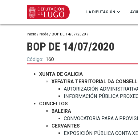
Pasar
al
LA DIPUTACIÓN
AYU
contenido
principal
Ruta
Inicio
Node
BOP DE 14/07/2020
BOP DE 14/07/2020
de
navegación
Código
160
XUNTA DE GALICIA
XEFATIRA TERRITORIAL DA CONSELL
AUTORIZACIÓN ADMINISTRATIVA. 
INFORMACIÓN PÚBLICA PROXECTO
CONCELLOS
BALEIRA
CONVOCATORIA PARA A PROVISI
CERVANTES
EXPOSICIÓN PÚBLICA CONTA XERA