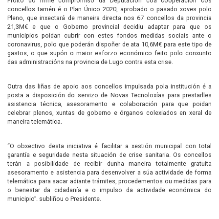
Froito do firme compromiso da Deputación coa cooperación cos
concellos tamén é o Plan Único 2020, aprobado o pasado xoves polo
Pleno, que inxectará de maneira directa nos 67 concellos da provincia
21,3M€ e que o Goberno provincial decidiu adaptar para que os
municipios poidan cubrir con estes fondos medidas sociais ante o
coronavirus, polo que poderán dispoñer de ata 10,6M€ para este tipo de
gastos, o que supón o maior esforzo económico feito polo conxunto
das administracións na provincia de Lugo contra esta crise.
Outra das liñas de apoio aos concellos impulsada pola institución é a
posta a disposición do servizo de Novas Tecnoloxías para prestarlles
asistencia técnica, asesoramento e colaboración para que poidan
celebrar plenos, xuntas de goberno e órganos colexiados en xeral de
maneira telemática.
“O obxectivo desta iniciativa é facilitar a xestión municipal con total
garantía e seguridade nesta situación de crise sanitaria. Os concellos
terán a posibilidade de recibir dunha maneira totalmente gratuíta
asesoramento e asistencia para desenvolver a súa actividade de forma
telemática para sacar adiante trámites, procedementos ou medidas para
o benestar da cidadanía e o impulso da actividade económica do
municipio”. subliñou o Presidente.