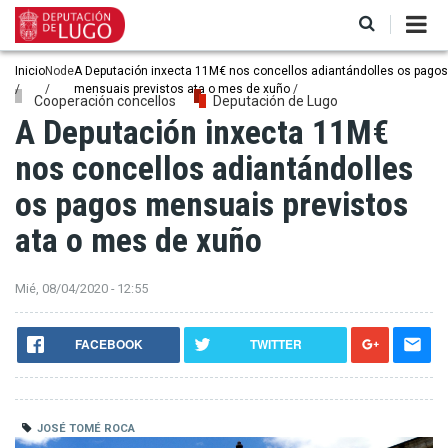
Pasar
al
contenido
principal
Ruta
Inicio
Node
A Deputación inxecta 11M€ nos concellos adiantándolles os pagos
mensuais previstos ata o mes de xuño
de
Cooperación concellos
Deputación de Lugo
A Deputación inxecta 11M€
navegación
nos concellos adiantándolles
os pagos mensuais previstos
ata o mes de xuño
Mié, 08/04/2020 - 12:55
FACEBOOK
TWITTER
JOSÉ TOMÉ ROCA