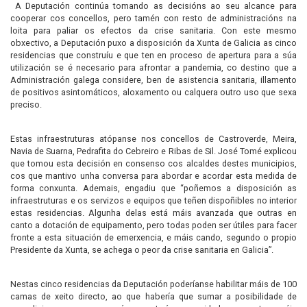
A Deputación continúa tomando as decisións ao seu alcance para
cooperar cos concellos, pero tamén con resto de administracións na
loita para paliar os efectos da crise sanitaria. Con este mesmo
obxectivo, a Deputación puxo a disposición da Xunta de Galicia as cinco
residencias que construíu e que ten en proceso de apertura para a súa
utilización se é necesario para afrontar a pandemia, co destino que a
Administración galega considere, ben de asistencia sanitaria, illamento
de positivos asintomáticos, aloxamento ou calquera outro uso que sexa
preciso.
Estas infraestruturas atópanse nos concellos de Castroverde, Meira,
Navia de Suarna, Pedrafita do Cebreiro e Ribas de Sil. José Tomé explicou
que tomou esta decisión en consenso cos alcaldes destes municipios,
cos que mantivo unha conversa para abordar e acordar esta medida de
forma conxunta. Ademais, engadiu que “poñemos a disposición as
infraestruturas e os servizos e equipos que teñen dispoñibles no interior
estas residencias. Algunha delas está máis avanzada que outras en
canto a dotación de equipamento, pero todas poden ser útiles para facer
fronte a esta situación de emerxencia, e máis cando, segundo o propio
Presidente da Xunta, se achega o peor da crise sanitaria en Galicia”.
Nestas cinco residencias da Deputación poderíanse habilitar máis de 100
camas de xeito directo, ao que habería que sumar a posibilidade de