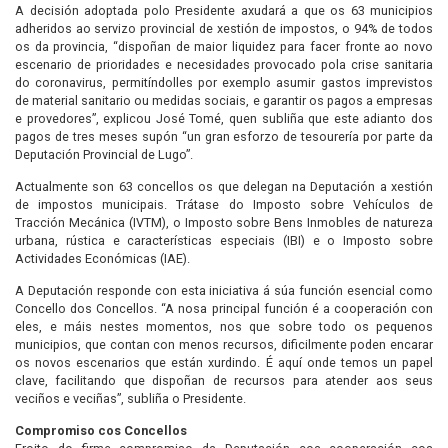
A decisión adoptada polo Presidente axudará a que os 63 municipios
adheridos ao servizo provincial de xestión de impostos, o 94% de todos
os da provincia, “dispoñan de maior liquidez para facer fronte ao novo
escenario de prioridades e necesidades provocado pola crise sanitaria
do coronavirus, permitíndolles por exemplo asumir gastos imprevistos
de material sanitario ou medidas sociais, e garantir os pagos a empresas
e provedores”, explicou José Tomé, quen subliña que este adianto dos
pagos de tres meses supón “un gran esforzo de tesourería por parte da
Deputación Provincial de Lugo”.
Actualmente son 63 concellos os que delegan na Deputación a xestión
de impostos municipais. Trátase do Imposto sobre Vehículos de
Tracción Mecánica (IVTM), o Imposto sobre Bens Inmobles de natureza
urbana, rústica e características especiais (IBI) e o Imposto sobre
Actividades Económicas (IAE).
A Deputación responde con esta iniciativa á súa función esencial como
Concello dos Concellos. “A nosa principal función é a cooperación con
eles, e máis nestes momentos, nos que sobre todo os pequenos
municipios, que contan con menos recursos, dificilmente poden encarar
os novos escenarios que están xurdindo. É aquí onde temos un papel
clave, facilitando que dispoñan de recursos para atender aos seus
veciños e veciñas”, subliña o Presidente.
Compromiso cos Concellos