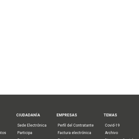
CIUDADANÍA
EMPRESAS
TEMAS
Sede Electrónica
Perfil del Contratante
Covid-19
ntos
Participa
Factura electrónica
Archivo