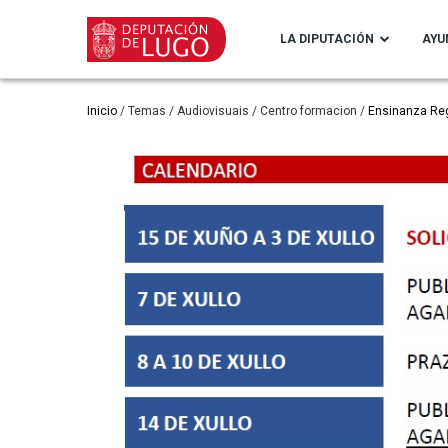
Pasar
al
LA DIPUTACIÓN
AYU
contenido
principal
Ruta
Inicio
Temas
Audiovisuais
Centro formacion
Ensinanza Re
de
navegación