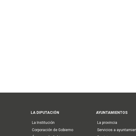
Main
LA DIPUTACIÓN
AYUNTAMIENTOS
navigation
La Institución
La provincia
Corporación de Gobierno
Servicios a ayuntamie