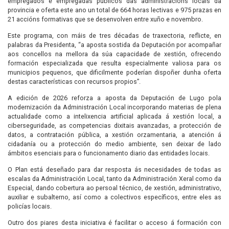
empregados e empregadas públicos das administracións locais da
provincia e oferta este ano un total de 664 horas lectivas e 975 prazas en
21 accións formativas que se desenvolven entre xuño e novembro.
Este programa, con máis de tres décadas de traxectoria, reflicte, en
palabras da Presidenta, “a aposta sostida da Deputación por acompañar
aos concellos na mellora da súa capacidade de xestión, ofrecendo
formación especializada que resulta especialmente valiosa para os
municipios pequenos, que dificilmente poderían dispoñer dunha oferta
destas características con recursos propios”.
A edición de 2026 reforza a aposta da Deputación de Lugo pola
modernización da Administración Local incorporando materias de plena
actualidade como a intelixencia artificial aplicada á xestión local, a
ciberseguridade, as competencias dixitais avanzadas, a protección de
datos, a contratación pública, a xestión orzamentaria, a atención á
cidadanía ou a protección do medio ambiente, sen deixar de lado
ámbitos esenciais para o funcionamento diario das entidades locais.
O Plan está deseñado para dar resposta ás necesidades de todas as
escalas da Administración Local, tanto da Administración Xeral como da
Especial, dando cobertura ao persoal técnico, de xestión, administrativo,
auxiliar e subalterno, así como a colectivos específicos, entre eles as
policías locais.
Outro dos piares desta iniciativa é facilitar o acceso á formación con