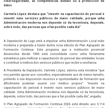
ciberseguridade, as competencias dixitais ou a protección de
datos
Carmela López destaca que “investir na capacitación do persoal é
investir nuns servizos públicos de maior calidade, porque unha
Administración moderna non depende só da tecnoloxía; depende,
sobre todo, das persoas que a fan posible cada día”
A Deputación de Lugo está a impulsar unha Administración Local máis
moderna e preparada a través dunha nova edición do Plan Agrupado de
Formación Continua. Este programa que a institución provincial
desenvolve desde 1995 está consolidada como unha ferramenta
estratéxica para mellorar a capacitación do persoal das entidades locais
e contribuír á mellora dos servizos públicos que recibe a veciñanza.
A Presidenta da Deputación, Carmela López, valorou esta iniciativa “que
nos permite apoiar aos concellos, especialmente aos de menor tamaño,
poñendo á súa disposición recursos e oportunidades de formación que
dificilmente poderían asumir con medios propios”. “Investir na
capacitación do persoal é investir nuns servizos públicos de maior
calidade. Unha Administración moderna non depende só da tecnoloxía;
depende, sobre todo, das persoas que a fan posible cada día”, engadiu.
O Plan Agrupado de Formación Continua 2026 está dirixido aos 5.114