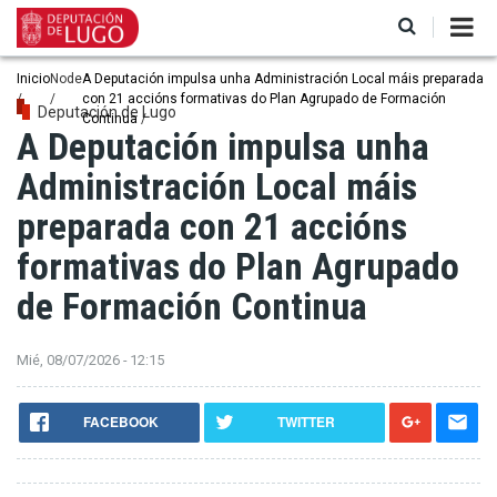
Pasar
al
contenido
principal
Ruta
Inicio
Node
A Deputación impulsa unha Administración Local máis preparada
con 21 accións formativas do Plan Agrupado de Formación
de
Deputación de Lugo
Continua
A Deputación impulsa unha
navegación
Administración Local máis
preparada con 21 accións
formativas do Plan Agrupado
de Formación Continua
Mié, 08/07/2026 - 12:15
FACEBOOK
TWITTER