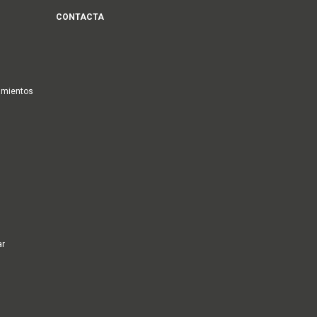
CONTACTA
amientos
ar
s