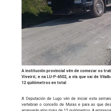
A institución provincial vén de comezar os tra
Viveiró; e na LU-P-6502, a vía que vai de Vila
12 quilómetros en total
A Deputación de Lugo vén de iniciar esta seman
vertebran o concello de Muras e para as que des
arranxarán algo máis de 12 quilómetros. A empresa