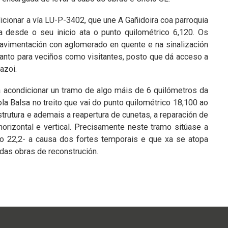
dicionar a vía LU-P-3402, que une A Gañidoira coa parroquia
a desde o seu inicio ata o punto quilométrico 6,120. Os
 pavimentación con aglomerado en quente e na sinalización
e tanto para veciños como visitantes, posto que dá acceso a
Mazoi.
a acondicionar un tramo de algo máis de 6 quilómetros da
la Balsa no treito que vai do punto quilométrico 18,100 ao
strutura e ademais a reapertura de cunetas, a reparación de
horizontal e vertical. Precisamente neste tramo sitúase a
co 22,2- a causa dos fortes temporais e que xa se atopa
 das obras de reconstrución.