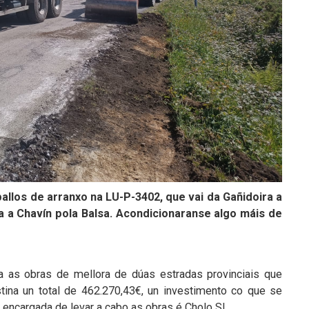
ballos de arranxo na LU-P-3402, que vai da Gañidoira a
lba a Chavín pola Balsa. Acondicionaranse algo máis de
a as obras de mellora de dúas estradas provinciais que
tina un total de 462.270,43€, un investimento co que se
 encargada de levar a cabo as obras é Cholo SL.