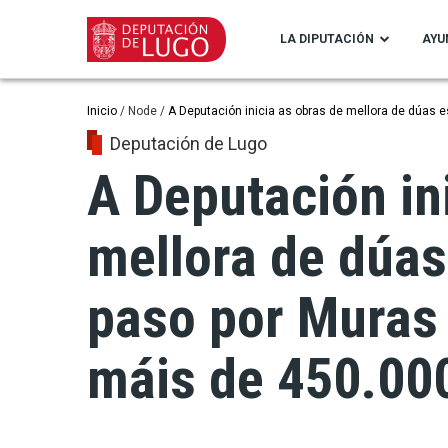
Pasar
al
LA DIPUTACIÓN
AYU
contenido
principal
Ruta
Inicio
Node
A Deputación inicia as obras de mellora de dúas 
Deputación de Lugo
de
A Deputación in
navegación
mellora de dúas
paso por Muras 
máis de 450.00