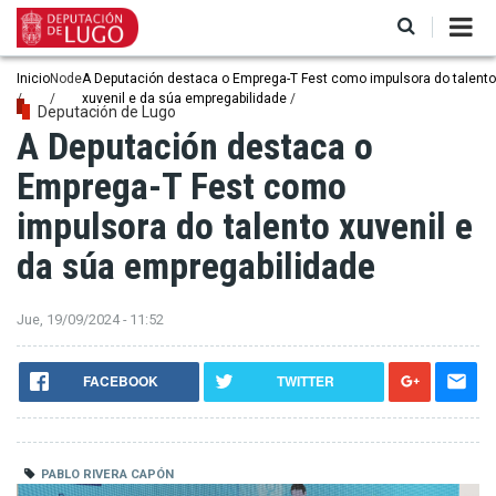
Pasar
al
contenido
principal
Ruta
Inicio
Node
A Deputación destaca o Emprega-T Fest como impulsora do talento
xuvenil e da súa empregabilidade
de
Deputación de Lugo
A Deputación destaca o
navegación
Emprega-T Fest como
impulsora do talento xuvenil e
da súa empregabilidade
Jue, 19/09/2024 - 11:52
FACEBOOK
TWITTER
PABLO RIVERA CAPÓN