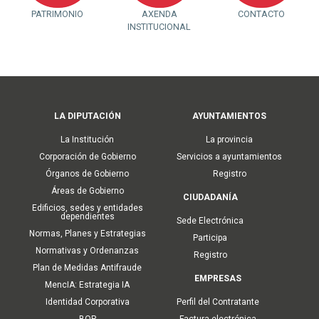
PATRIMONIO
AXENDA
CONTACTO
INSTITUCIONAL
Main
LA DIPUTACIÓN
AYUNTAMIENTOS
navigation
La Institución
La provincia
Corporación de Gobierno
Servicios a ayuntamientos
Órganos de Gobierno
Registro
Áreas de Gobierno
CIUDADANÍA
Edificios, sedes y entidades
dependientes
Sede Electrónica
Normas, Planes y Estrategias
Participa
Normativas y Ordenanzas
Registro
Plan de Medidas Antifraude
EMPRESAS
MencIA: Estrategia IA
Identidad Corporativa
Perfil del Contratante
BOP
Factura electrónica