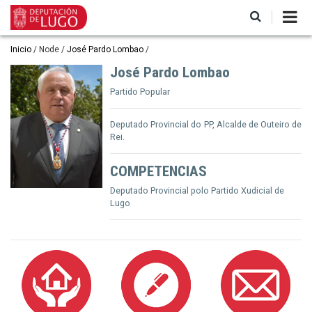
Pasar
al
contenido
principal
Ruta
Inicio
Node
José Pardo Lombao
de
José Pardo Lombao
navegación
Partido Popular
Deputado Provincial do PP, Alcalde de Outeiro de
Rei.
COMPETENCIAS
Deputado Provincial polo Partido Xudicial de
Lugo