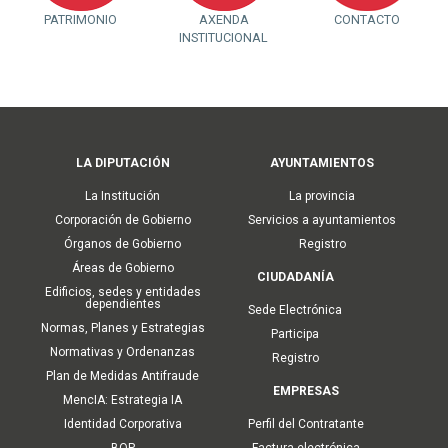
PATRIMONIO
AXENDA
CONTACTO
INSTITUCIONAL
Main
LA DIPUTACIÓN
AYUNTAMIENTOS
navigation
La Institución
La provincia
Corporación de Gobierno
Servicios a ayuntamientos
Órganos de Gobierno
Registro
Áreas de Gobierno
CIUDADANÍA
Edificios, sedes y entidades
dependientes
Sede Electrónica
Normas, Planes y Estrategias
Participa
Normativas y Ordenanzas
Registro
Plan de Medidas Antifraude
EMPRESAS
MencIA: Estrategia IA
Identidad Corporativa
Perfil del Contratante
BOP
Factura electrónica