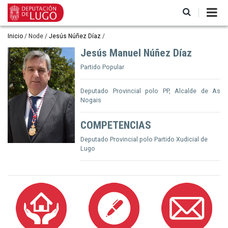
Pasar
al
contenido
principal
Ruta
Inicio
Node
Jesús Núñez Díaz
de
Jesús Manuel Núñez Díaz
navegación
Partido Popular
Deputado Provincial polo PP, Alcalde de As
Nogais
COMPETENCIAS
Deputado Provincial polo Partido Xudicial de
Lugo