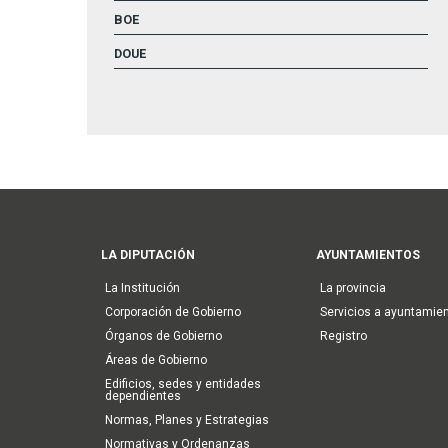
BOE
DOUE
Main
LA DIPUTACIÓN
AYUNTAMIENTOS
navigation
La Institución
La provincia
Corporación de Gobierno
Servicios a ayuntamie
Órganos de Gobierno
Registro
Áreas de Gobierno
Edificios, sedes y entidades
dependientes
Normas, Planes y Estrategias
Normativas y Ordenanzas