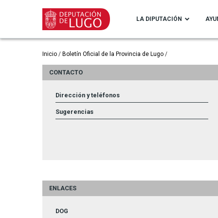
Pasar
al
LA DIPUTACIÓN
AYU
contenido
principal
Ruta
Inicio
Boletín Oficial de la Provincia de Lugo
de
CONTACTO
navegación
Dirección y teléfonos
Sugerencias
ENLACES
DOG