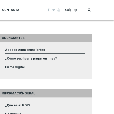
CONTACTA
Gal
Esp
ANUNCIANTES
Acceso zona anunciantes
¿Cómo publicar y pagar en línea?
Firma digital
INFORMACIÓN XERAL
¿Qué es el BOP?
Normativa