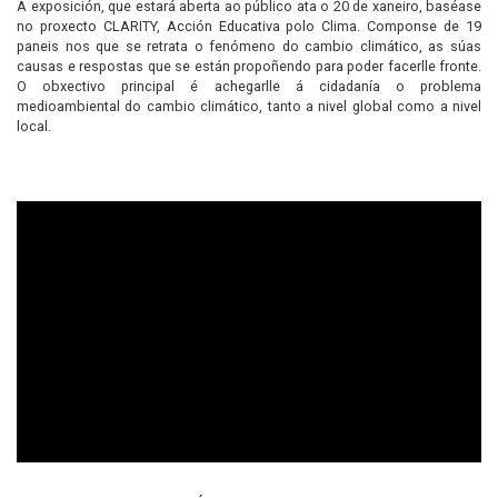
A exposición, que estará aberta ao público ata o 20 de xaneiro, baséase
no proxecto CLARITY, Acción Educativa polo Clima. Componse de 19
paneis nos que se retrata o fenómeno do cambio climático, as súas
causas e respostas que se están propoñendo para poder facerlle fronte.
O obxectivo principal é achegarlle á cidadanía o problema
medioambiental do cambio climático, tanto a nivel global como a nivel
local.