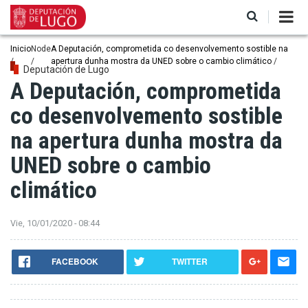
Pasar
al
contenido
principal
Ruta
Inicio
Node
A Deputación, comprometida co desenvolvemento sostible na
apertura dunha mostra da UNED sobre o cambio climático
de
Deputación de Lugo
A Deputación, comprometida
navegación
co desenvolvemento sostible
na apertura dunha mostra da
UNED sobre o cambio
climático
Vie, 10/01/2020 - 08:44
FACEBOOK
TWITTER