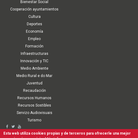
Bienestar Social
Cooperación ayuntamientos
Cultura
Deportes
Economía
Empleo
Formación
Infraestructuras
Innovación y TIC
Medio Ambiente
Medio Rural e do Mar
Juventud
Recaudación
Recursos Humanos
Recursos Sostibles
Servizo Audiovisuais
Turismo
Second
Accesibilidad
Aviso Legal
Política de cookies
Términos de Uso
Esta web utiliza cookies propias y de terceros para ofrecerle una mejor
Mapa Web
Canal interno de comunicación, denuncia y antifraude