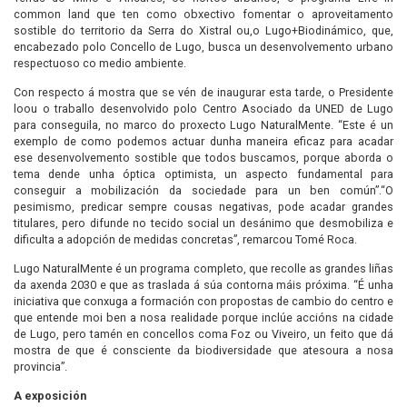
common land que ten como obxectivo fomentar o aproveitamento
sostible do territorio da Serra do Xistral ou,o Lugo+Biodinámico, que,
encabezado polo Concello de Lugo, busca un desenvolvemento urbano
respectuoso co medio ambiente.
Con respecto á mostra que se vén de inaugurar esta tarde, o Presidente
loou o traballo desenvolvido polo Centro Asociado da UNED de Lugo
para conseguila, no marco do proxecto Lugo NaturalMente. “Este é un
exemplo de como podemos actuar dunha maneira eficaz para acadar
ese desenvolvemento sostible que todos buscamos, porque aborda o
tema dende unha óptica optimista, un aspecto fundamental para
conseguir a mobilización da sociedade para un ben común”.“O
pesimismo, predicar sempre cousas negativas, pode acadar grandes
titulares, pero difunde no tecido social un desánimo que desmobiliza e
dificulta a adopción de medidas concretas”, remarcou Tomé Roca.
Lugo NaturalMente é un programa completo, que recolle as grandes liñas
da axenda 2030 e que as traslada á súa contorna máis próxima. “É unha
iniciativa que conxuga a formación con propostas de cambio do centro e
que entende moi ben a nosa realidade porque inclúe accións na cidade
de Lugo, pero tamén en concellos coma Foz ou Viveiro, un feito que dá
mostra de que é consciente da biodiversidade que atesoura a nosa
provincia”.
A exposición