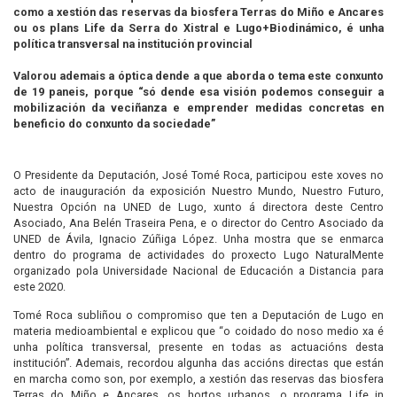
como a xestión das reservas da biosfera Terras do Miño e Ancares
ou os plans Life da Serra do Xistral e Lugo+Biodinámico, é unha
política transversal na institución provincial
Valorou ademais a óptica dende a que aborda o tema este conxunto
de 19 paneis, porque “só dende esa visión podemos conseguir a
mobilización da veciñanza e emprender medidas concretas en
beneficio do conxunto da sociedade”
O Presidente da Deputación, José Tomé Roca, participou este xoves no
acto de inauguración da exposición Nuestro Mundo, Nuestro Futuro,
Nuestra Opción na UNED de Lugo, xunto á directora deste Centro
Asociado, Ana Belén Traseira Pena, e o director do Centro Asociado da
UNED de Ávila, Ignacio Zúñiga López. Unha mostra que se enmarca
dentro do programa de actividades do proxecto Lugo NaturalMente
organizado pola Universidade Nacional de Educación a Distancia para
este 2020.
Tomé Roca subliñou o compromiso que ten a Deputación de Lugo en
materia medioambiental e explicou que “o coidado do noso medio xa é
unha política transversal, presente en todas as actuacións desta
institución”. Ademais, recordou algunha das accións directas que están
en marcha como son, por exemplo, a xestión das reservas das biosfera
Terras do Miño e Ancares, os hortos urbanos, o programa Life in